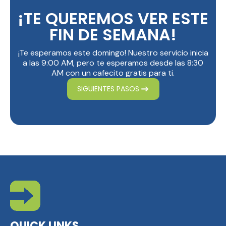
¡TE QUEREMOS VER ESTE
y el establecimiento de una paz universal.
Isaías 11:6-9
FIN DE SEMANA!
Salmo 72:3-8
Miqueas 4:3-4
¡Te esperamos este domingo! Nuestro servicio inicia
a las 9:00 AM, pero te esperamos desde las 8:30
AM con un cafecito gratis para ti.
SIGUIENTES PASOS
QUICK LINKS